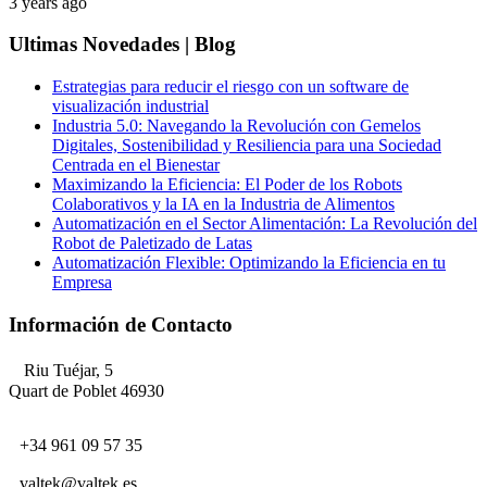
3 years ago
Ultimas Novedades | Blog
Estrategias para reducir el riesgo con un software de
visualización industrial
Industria 5.0: Navegando la Revolución con Gemelos
Digitales, Sostenibilidad y Resiliencia para una Sociedad
Centrada en el Bienestar
Maximizando la Eficiencia: El Poder de los Robots
Colaborativos y la IA en la Industria de Alimentos
Automatización en el Sector Alimentación: La Revolución del
Robot de Paletizado de Latas
Automatización Flexible: Optimizando la Eficiencia en tu
Empresa
Información de Contacto
Riu Tuéjar, 5
Quart de Poblet 46930
+34 961 09 57 35
valtek@valtek.es