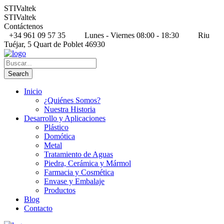
STIValtek
STIValtek
Contáctenos
+34 961 09 57 35
Lunes - Viernes 08:00 - 18:30
Riu
Tuéjar, 5 Quart de Poblet 46930
Inicio
¿Quiénes Somos?
Nuestra Historia
Desarrollo y Aplicaciones
Plástico
Domótica
Metal
Tratamiento de Aguas
Piedra, Cerámica y Mármol
Farmacia y Cosmética
Envase y Embalaje
Productos
Blog
Contacto