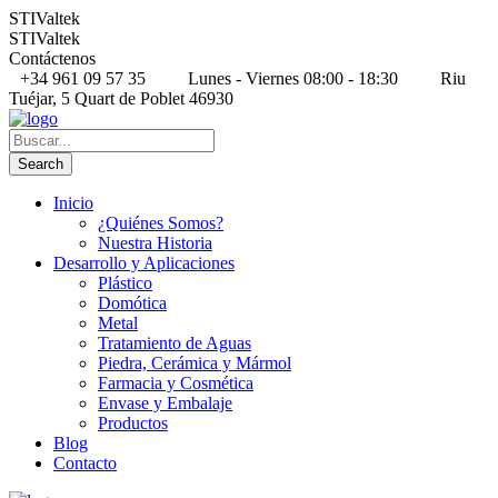
STIValtek
STIValtek
Contáctenos
+34 961 09 57 35
Lunes - Viernes 08:00 - 18:30
Riu
Tuéjar, 5 Quart de Poblet 46930
Inicio
¿Quiénes Somos?
Nuestra Historia
Desarrollo y Aplicaciones
Plástico
Domótica
Metal
Tratamiento de Aguas
Piedra, Cerámica y Mármol
Farmacia y Cosmética
Envase y Embalaje
Productos
Blog
Contacto