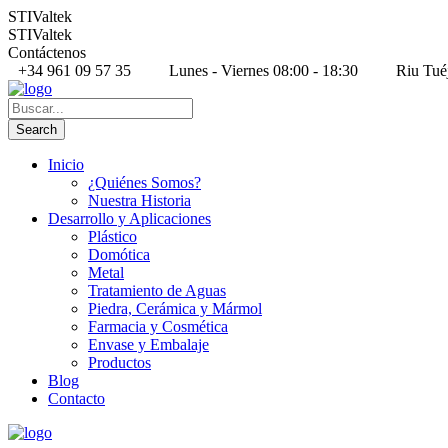
STIValtek
STIValtek
Contáctenos
+34 961 09 57 35
Lunes - Viernes 08:00 - 18:30
Riu Tué
Inicio
¿Quiénes Somos?
Nuestra Historia
Desarrollo y Aplicaciones
Plástico
Domótica
Metal
Tratamiento de Aguas
Piedra, Cerámica y Mármol
Farmacia y Cosmética
Envase y Embalaje
Productos
Blog
Contacto