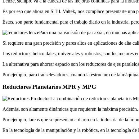
Lenze, siempre va a la cabeza de las mejoras continuas para la industr
Es por eso que ahora en S.T.I. Valtek, nos complace presentarte una p
Éstos, son parte fundamental para el trabajo diario en la industria, per
Para una transmisión de par axial, en muchas aplicac
Si requiere una gran precisión y pares altos en aplicaciones de alta cal
Los reductores helicoidales, universales y robustos, son los mejores e
La alternativa para ahorrar espacio son los reductores de ejes paralelos
Por ejemplo, para transelevadores, cuando la estructura de la máquina 
Reductores Planetarios MPR y MPG
La combinación de reductores planetarios M
Además, son altamente dinámicas que requieren la máxima precisión.
Por ejemplo, tareas que se presentan a diario en la industria de la impr
En la tecnología de la manipulación y la robótica, en la tecnología de