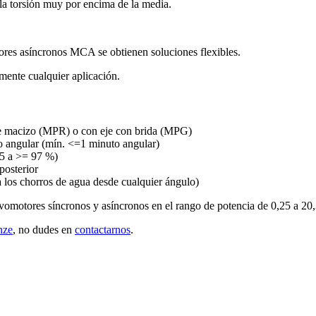
la torsión muy por encima de la media.
res asíncronos MCA se obtienen soluciones flexibles.
amente cualquier aplicación.
je macizo (MPR) o con eje con brida (MPG)
ego angular (mín. <=1 minuto angular)
95 a >= 97 %)
posterior
 los chorros de agua desde cualquier ángulo)
vomotores síncronos y asíncronos en el rango de potencia de 0,25 a 20
nze
, no dudes en
contactarnos
.