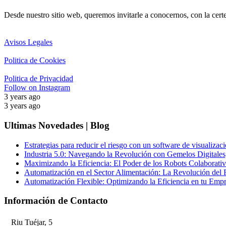
Desde nuestro sitio web, queremos invitarle a conocernos, con la cert
Avisos Legales
Politica de Cookies
Politica de Privacidad
Follow on Instagram
3 years ago
3 years ago
Ultimas Novedades | Blog
Estrategias para reducir el riesgo con un software de visualizaci
Industria 5.0: Navegando la Revolución con Gemelos Digitales,
Maximizando la Eficiencia: El Poder de los Robots Colaborativo
Automatización en el Sector Alimentación: La Revolución del 
Automatización Flexible: Optimizando la Eficiencia en tu Emp
Información de Contacto
Riu Tuéjar, 5