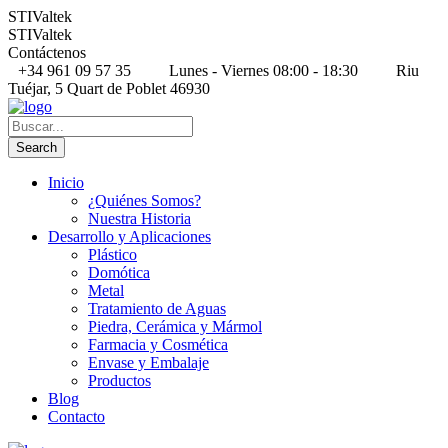
STIValtek
STIValtek
Contáctenos
+34 961 09 57 35
Lunes - Viernes 08:00 - 18:30
Riu
Tuéjar, 5 Quart de Poblet 46930
Inicio
¿Quiénes Somos?
Nuestra Historia
Desarrollo y Aplicaciones
Plástico
Domótica
Metal
Tratamiento de Aguas
Piedra, Cerámica y Mármol
Farmacia y Cosmética
Envase y Embalaje
Productos
Blog
Contacto