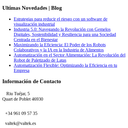
Ultimas Novedades | Blog
Estrategias para reducir el riesgo con un software de
visualización industrial
Industria 5.0: Navegando la Revolución con Gemelos
Digitales, Sostenibilidad y Resiliencia para una Sociedad
Centrada en el Bienestar
Maximizando la Eficiencia: El Poder de los Robots
Colaborativos y la IA en la Industria de Alimentos
Automatización en el Sector Alimentación: La Revolución del
Robot de Paletizado de Latas
Automatización Flexible: Optimizando la Eficiencia en tu
Empresa
Información de Contacto
Riu Tuéjar, 5
Quart de Poblet 46930
+34 961 09 57 35
valtek@valtek.es