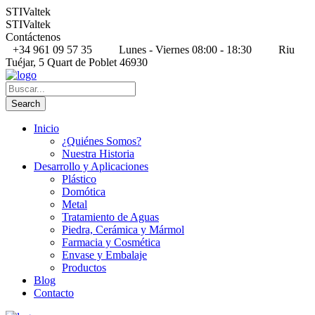
STIValtek
STIValtek
Contáctenos
+34 961 09 57 35
Lunes - Viernes 08:00 - 18:30
Riu
Tuéjar, 5 Quart de Poblet 46930
Inicio
¿Quiénes Somos?
Nuestra Historia
Desarrollo y Aplicaciones
Plástico
Domótica
Metal
Tratamiento de Aguas
Piedra, Cerámica y Mármol
Farmacia y Cosmética
Envase y Embalaje
Productos
Blog
Contacto