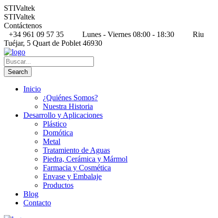
STIValtek
STIValtek
Contáctenos
+34 961 09 57 35
Lunes - Viernes 08:00 - 18:30
Riu
Tuéjar, 5 Quart de Poblet 46930
Inicio
¿Quiénes Somos?
Nuestra Historia
Desarrollo y Aplicaciones
Plástico
Domótica
Metal
Tratamiento de Aguas
Piedra, Cerámica y Mármol
Farmacia y Cosmética
Envase y Embalaje
Productos
Blog
Contacto