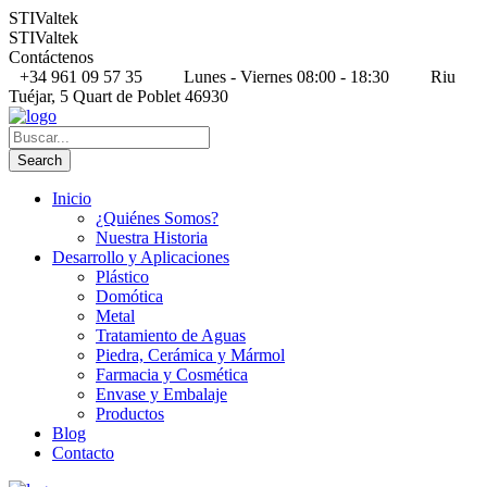
STIValtek
STIValtek
Contáctenos
+34 961 09 57 35
Lunes - Viernes 08:00 - 18:30
Riu
Tuéjar, 5 Quart de Poblet 46930
Inicio
¿Quiénes Somos?
Nuestra Historia
Desarrollo y Aplicaciones
Plástico
Domótica
Metal
Tratamiento de Aguas
Piedra, Cerámica y Mármol
Farmacia y Cosmética
Envase y Embalaje
Productos
Blog
Contacto