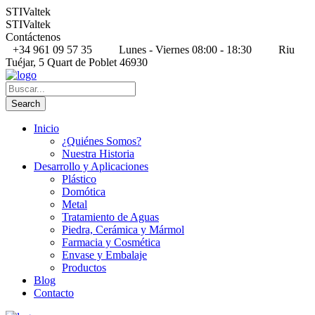
STIValtek
STIValtek
Contáctenos
+34 961 09 57 35
Lunes - Viernes 08:00 - 18:30
Riu
Tuéjar, 5 Quart de Poblet 46930
Inicio
¿Quiénes Somos?
Nuestra Historia
Desarrollo y Aplicaciones
Plástico
Domótica
Metal
Tratamiento de Aguas
Piedra, Cerámica y Mármol
Farmacia y Cosmética
Envase y Embalaje
Productos
Blog
Contacto