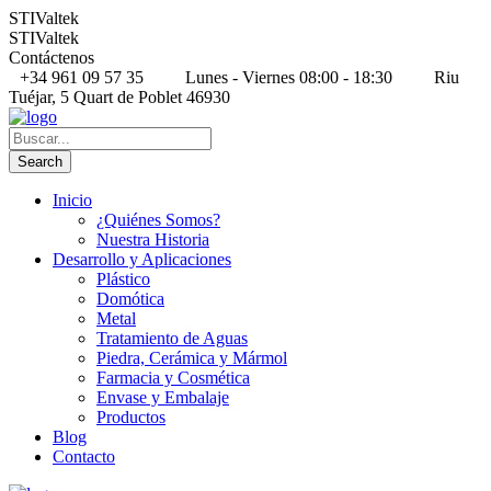
STIValtek
STIValtek
Contáctenos
+34 961 09 57 35
Lunes - Viernes 08:00 - 18:30
Riu
Tuéjar, 5 Quart de Poblet 46930
Inicio
¿Quiénes Somos?
Nuestra Historia
Desarrollo y Aplicaciones
Plástico
Domótica
Metal
Tratamiento de Aguas
Piedra, Cerámica y Mármol
Farmacia y Cosmética
Envase y Embalaje
Productos
Blog
Contacto