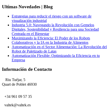
Ultimas Novedades | Blog
Estrategias para reducir el riesgo con un software de
visualización industrial
Industria 5.0: Navegando la Revolución con Gemelos
Digitales, Sostenibilidad y Resiliencia para una Sociedad
Centrada en el Bienestar
Maximizando la Eficiencia: El Poder de los Robots
Colaborativos y la IA en la Industria de Alimentos
Automatización en el Sector Alimentación: La Revolución del
Robot de Paletizado de Latas
Automatización Flexible: Optimizando la Eficiencia en tu
Empresa
Información de Contacto
Riu Tuéjar, 5
Quart de Poblet 46930
+34 961 09 57 35
valtek@valtek.es