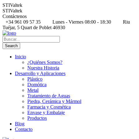
STIValtek
STIValtek
Contáctenos
+34 961 09 57 35
Lunes - Viernes 08:00 - 18:30
Riu
Tuéjar, 5 Quart de Poblet 46930
Inicio
¿Quiénes Somos?
Nuestra Historia
Desarrollo y Aplicaciones
Plástico
Domótica
Metal
Tratamiento de Aguas
Piedra, Cerámica y Mármol
Farmacia y Cosmética
Envase y Embalaje
Productos
Blog
Contacto