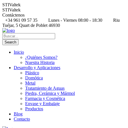
STIValtek
STIValtek
Contáctenos
+34 961 09 57 35
Lunes - Viernes 08:00 - 18:30
Riu
Tuéjar, 5 Quart de Poblet 46930
Inicio
¿Quiénes Somos?
Nuestra Historia
Desarrollo y Aplicaciones
Plástico
Domótica
Metal
Tratamiento de Aguas
Piedra, Cerámica y Mármol
Farmacia y Cosmética
Envase y Embalaje
Productos
Blog
Contacto