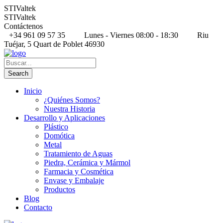
STIValtek
STIValtek
Contáctenos
+34 961 09 57 35
Lunes - Viernes 08:00 - 18:30
Riu
Tuéjar, 5 Quart de Poblet 46930
Inicio
¿Quiénes Somos?
Nuestra Historia
Desarrollo y Aplicaciones
Plástico
Domótica
Metal
Tratamiento de Aguas
Piedra, Cerámica y Mármol
Farmacia y Cosmética
Envase y Embalaje
Productos
Blog
Contacto