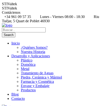
STIValtek
STIValtek
Contáctenos
+34 961 09 57 35
Lunes - Viernes 08:00 - 18:30
Riu
Tuéjar, 5 Quart de Poblet 46930
Inicio
¿Quiénes Somos?
Nuestra Historia
Desarrollo y Aplicaciones
Plástico
Domótica
Metal
Tratamiento de Aguas
Piedra, Cerámica y Mármol
Farmacia y Cosmética
Envase y Embalaje
Productos
Blog
Contacto