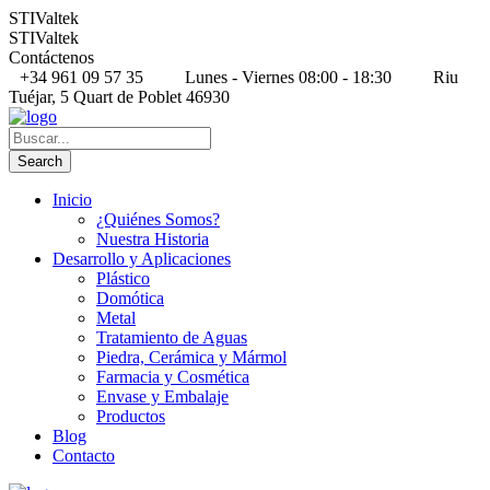
STIValtek
STIValtek
Contáctenos
+34 961 09 57 35
Lunes - Viernes 08:00 - 18:30
Riu
Tuéjar, 5 Quart de Poblet 46930
Inicio
¿Quiénes Somos?
Nuestra Historia
Desarrollo y Aplicaciones
Plástico
Domótica
Metal
Tratamiento de Aguas
Piedra, Cerámica y Mármol
Farmacia y Cosmética
Envase y Embalaje
Productos
Blog
Contacto