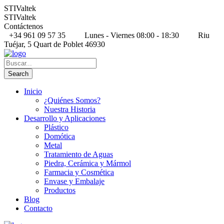
STIValtek
STIValtek
Contáctenos
+34 961 09 57 35
Lunes - Viernes 08:00 - 18:30
Riu
Tuéjar, 5 Quart de Poblet 46930
Inicio
¿Quiénes Somos?
Nuestra Historia
Desarrollo y Aplicaciones
Plástico
Domótica
Metal
Tratamiento de Aguas
Piedra, Cerámica y Mármol
Farmacia y Cosmética
Envase y Embalaje
Productos
Blog
Contacto