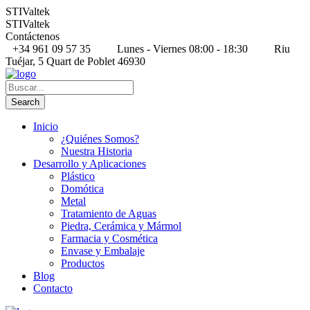
STIValtek
STIValtek
Contáctenos
+34 961 09 57 35
Lunes - Viernes 08:00 - 18:30
Riu
Tuéjar, 5 Quart de Poblet 46930
Inicio
¿Quiénes Somos?
Nuestra Historia
Desarrollo y Aplicaciones
Plástico
Domótica
Metal
Tratamiento de Aguas
Piedra, Cerámica y Mármol
Farmacia y Cosmética
Envase y Embalaje
Productos
Blog
Contacto