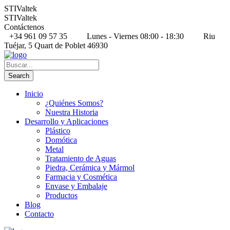
STIValtek
STIValtek
Contáctenos
+34 961 09 57 35
Lunes - Viernes 08:00 - 18:30
Riu
Tuéjar, 5 Quart de Poblet 46930
Inicio
¿Quiénes Somos?
Nuestra Historia
Desarrollo y Aplicaciones
Plástico
Domótica
Metal
Tratamiento de Aguas
Piedra, Cerámica y Mármol
Farmacia y Cosmética
Envase y Embalaje
Productos
Blog
Contacto