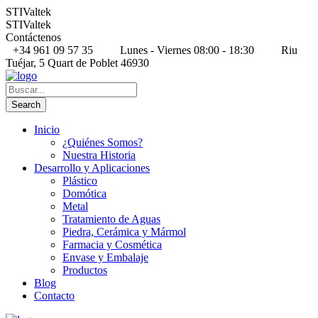
STIValtek
STIValtek
Contáctenos
+34 961 09 57 35
Lunes - Viernes 08:00 - 18:30
Riu
Tuéjar, 5 Quart de Poblet 46930
Inicio
¿Quiénes Somos?
Nuestra Historia
Desarrollo y Aplicaciones
Plástico
Domótica
Metal
Tratamiento de Aguas
Piedra, Cerámica y Mármol
Farmacia y Cosmética
Envase y Embalaje
Productos
Blog
Contacto