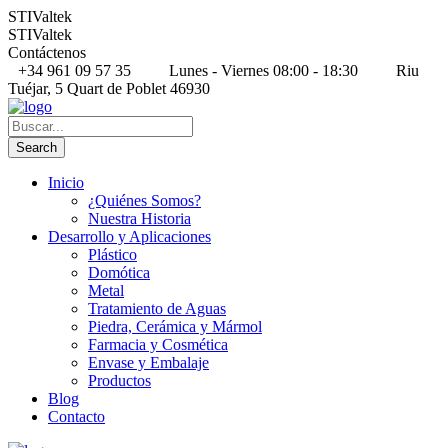
STIValtek
STIValtek
Contáctenos
+34 961 09 57 35
Lunes - Viernes 08:00 - 18:30
Riu
Tuéjar, 5 Quart de Poblet 46930
Inicio
¿Quiénes Somos?
Nuestra Historia
Desarrollo y Aplicaciones
Plástico
Domótica
Metal
Tratamiento de Aguas
Piedra, Cerámica y Mármol
Farmacia y Cosmética
Envase y Embalaje
Productos
Blog
Contacto