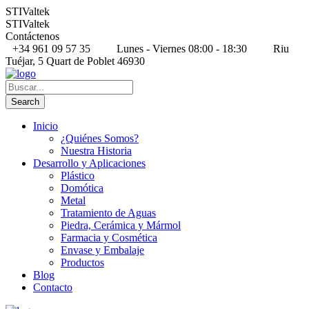
STIValtek
STIValtek
Contáctenos
+34 961 09 57 35
Lunes - Viernes 08:00 - 18:30
Riu
Tuéjar, 5 Quart de Poblet 46930
Inicio
¿Quiénes Somos?
Nuestra Historia
Desarrollo y Aplicaciones
Plástico
Domótica
Metal
Tratamiento de Aguas
Piedra, Cerámica y Mármol
Farmacia y Cosmética
Envase y Embalaje
Productos
Blog
Contacto