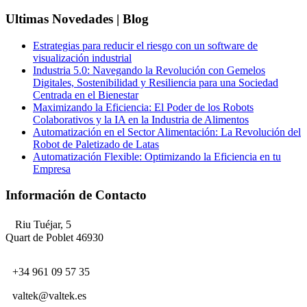
Ultimas Novedades | Blog
Estrategias para reducir el riesgo con un software de
visualización industrial
Industria 5.0: Navegando la Revolución con Gemelos
Digitales, Sostenibilidad y Resiliencia para una Sociedad
Centrada en el Bienestar
Maximizando la Eficiencia: El Poder de los Robots
Colaborativos y la IA en la Industria de Alimentos
Automatización en el Sector Alimentación: La Revolución del
Robot de Paletizado de Latas
Automatización Flexible: Optimizando la Eficiencia en tu
Empresa
Información de Contacto
Riu Tuéjar, 5
Quart de Poblet 46930
+34 961 09 57 35
valtek@valtek.es