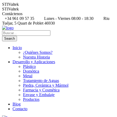
STIValtek
STIValtek
Contáctenos
+34 961 09 57 35
Lunes - Viernes 08:00 - 18:30
Riu
Tuéjar, 5 Quart de Poblet 46930
Inicio
¿Quiénes Somos?
Nuestra Historia
Desarrollo y Aplicaciones
Plástico
Domótica
Metal
Tratamiento de Aguas
Piedra, Cerámica y Mármol
Farmacia y Cosmética
Envase y Embalaje
Productos
Blog
Contacto