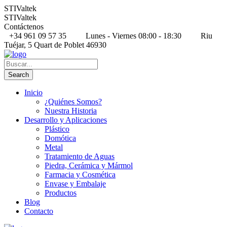
STIValtek
STIValtek
Contáctenos
+34 961 09 57 35
Lunes - Viernes 08:00 - 18:30
Riu
Tuéjar, 5 Quart de Poblet 46930
Inicio
¿Quiénes Somos?
Nuestra Historia
Desarrollo y Aplicaciones
Plástico
Domótica
Metal
Tratamiento de Aguas
Piedra, Cerámica y Mármol
Farmacia y Cosmética
Envase y Embalaje
Productos
Blog
Contacto