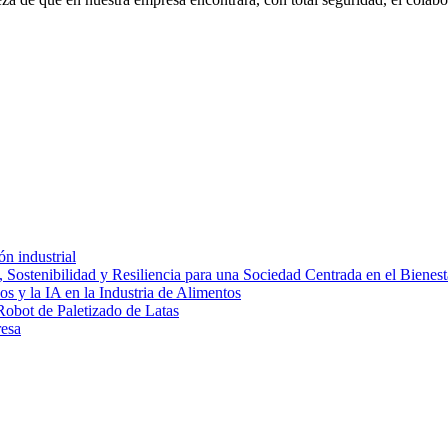
ón industrial
 Sostenibilidad y Resiliencia para una Sociedad Centrada en el Bienest
s y la IA en la Industria de Alimentos
Robot de Paletizado de Latas
resa