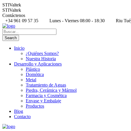
STIValtek
STIValtek
Contáctenos
+34 961 09 57 35
Lunes - Viernes 08:00 - 18:30
Riu Tué
Inicio
¿Quiénes Somos?
Nuestra Historia
Desarrollo y Aplicaciones
Plástico
Domótica
Metal
Tratamiento de Aguas
Piedra, Cerámica y Mármol
Farmacia y Cosmética
Envase y Embalaje
Productos
Blog
Contacto