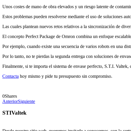
Unos costes de mano de obra elevados y un riesgo latente de contami
Estos problemas pueden resolverse mediante el uso de soluciones aut
Las cuales plantean nuevos retos relativos a la sincronización de dive
El concepto Perfect Package de Omron combina un enfoque escalable y
Por ejemplo, cuando existe una secuencia de varios robots en una dist
Por lo tanto, no te pierdas la segunda entrega con soluciones de envas
Finalmente, si te importa el sistema de envase perfecto, S.T.I. Valtek,
Contacta
hoy mismo y pide tu presupuesto sin compromiso.
0
Shares
Anterior
Siguiente
STIValtek
Desde nuestro sitio web, queremos invitarle a conocernos, con la cert