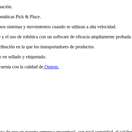
nación.
omáticas Pick & Place.
rsos sistemas y movimientos cuando se utilizan a alta velocidad.
 el uso de robótica con un software de eficacia ampliamente probada 
ribución en la que los transportadores de productos.
e en sellado y etiquetado.
 cuenta con la calidad de
Omron.
eza de que en nuestra empresa encontrará, con total seguridad, el cola