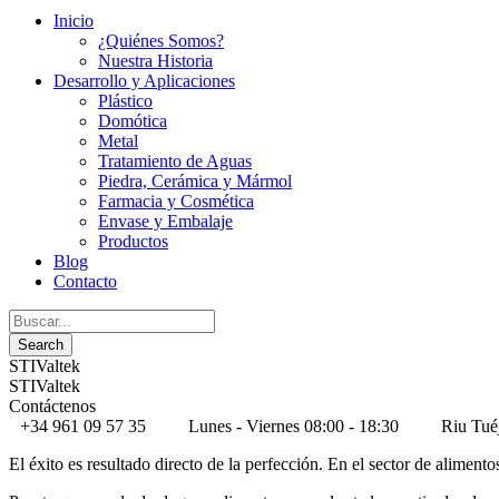
Inicio
¿Quiénes Somos?
Nuestra Historia
Desarrollo y Aplicaciones
Plástico
Domótica
Metal
Tratamiento de Aguas
Piedra, Cerámica y Mármol
Farmacia y Cosmética
Envase y Embalaje
Productos
Blog
Contacto
STIValtek
STIValtek
Contáctenos
+34 961 09 57 35
Lunes - Viernes 08:00 - 18:30
Riu Tué
El éxito es resultado directo de la perfección. En el sector de alimen