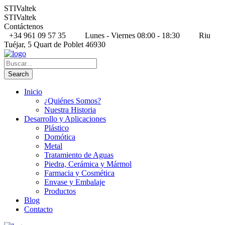
STIValtek
STIValtek
Contáctenos
+34 961 09 57 35
Lunes - Viernes 08:00 - 18:30
Riu
Tuéjar, 5 Quart de Poblet 46930
Inicio
¿Quiénes Somos?
Nuestra Historia
Desarrollo y Aplicaciones
Plástico
Domótica
Metal
Tratamiento de Aguas
Piedra, Cerámica y Mármol
Farmacia y Cosmética
Envase y Embalaje
Productos
Blog
Contacto