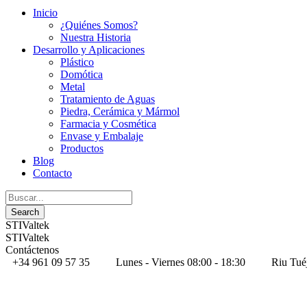
Inicio
¿Quiénes Somos?
Nuestra Historia
Desarrollo y Aplicaciones
Plástico
Domótica
Metal
Tratamiento de Aguas
Piedra, Cerámica y Mármol
Farmacia y Cosmética
Envase y Embalaje
Productos
Blog
Contacto
STIValtek
STIValtek
Contáctenos
+34 961 09 57 35
Lunes - Viernes 08:00 - 18:30
Riu Tué