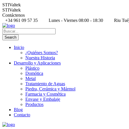
STIValtek
STIValtek
Contáctenos
+34 961 09 57 35
Lunes - Viernes 08:00 - 18:30
Riu Tué
Inicio
¿Quiénes Somos?
Nuestra Historia
Desarrollo y Aplicaciones
Plástico
Domótica
Metal
Tratamiento de Aguas
Piedra, Cerámica y Mármol
Farmacia y Cosmética
Envase y Embalaje
Productos
Blog
Contacto