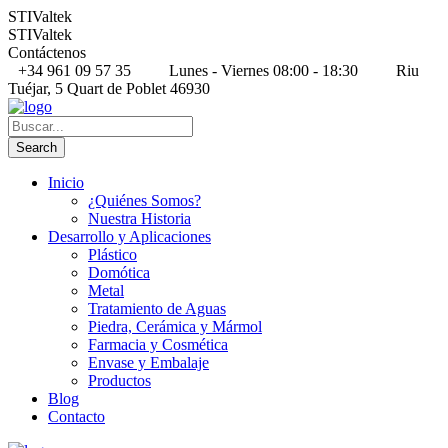
STIValtek
STIValtek
Contáctenos
+34 961 09 57 35
Lunes - Viernes 08:00 - 18:30
Riu
Tuéjar, 5 Quart de Poblet 46930
Inicio
¿Quiénes Somos?
Nuestra Historia
Desarrollo y Aplicaciones
Plástico
Domótica
Metal
Tratamiento de Aguas
Piedra, Cerámica y Mármol
Farmacia y Cosmética
Envase y Embalaje
Productos
Blog
Contacto