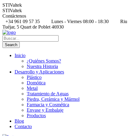
STIValtek
STIValtek
Contáctenos
+34 961 09 57 35
Lunes - Viernes 08:00 - 18:30
Riu
Tuéjar, 5 Quart de Poblet 46930
Inicio
¿Quiénes Somos?
Nuestra Historia
Desarrollo y Aplicaciones
Plástico
Domótica
Metal
Tratamiento de Aguas
Piedra, Cerámica y Mármol
Farmacia y Cosmética
Envase y Embalaje
Productos
Blog
Contacto