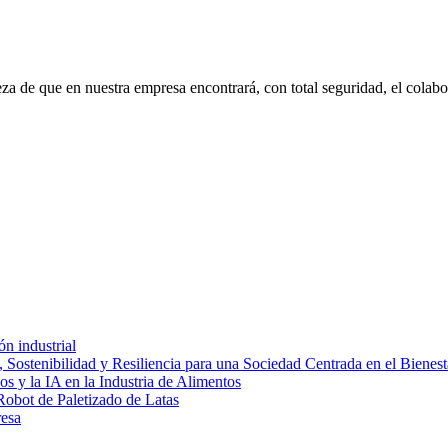
eza de que en nuestra empresa encontrará, con total seguridad, el cola
ón industrial
 Sostenibilidad y Resiliencia para una Sociedad Centrada en el Bienest
s y la IA en la Industria de Alimentos
Robot de Paletizado de Latas
resa