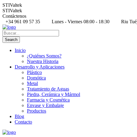
STIValtek
STIValtek
Contáctenos
+34 961 09 57 35
Lunes - Viernes 08:00 - 18:30
Riu Tué
Inicio
¿Quiénes Somos?
Nuestra Historia
Desarrollo y Aplicaciones
Plástico
Domótica
Metal
Tratamiento de Aguas
Piedra, Cerámica y Mármol
Farmacia y Cosmética
Envase y Embalaje
Productos
Blog
Contacto