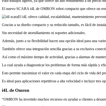
Para trabajos ligeros, ya que ofrece un alto rendimiento a un precio m
El nuevo SCARA i4L de OMRON robot compacto que ofrece un rendimi
El i4L ofrece calidad, escalabilidad, mantenimiento prevent
Gracias a su diseño compacto y su reducido tamaño, es fácil de insta
Sin necesidad de atornillamiento ni soportes adicionales.
Además, junto a su flexibilidad hacen una opción ideal para una varied
También ofrece una integración sencilla gracias a su exclusiva conecti
Así como el máximo tiempo de actividad, gracias a alarmas de manten
La cual ayuda a diagnosticar los problemas de forma más rápida y efi
Esto permite maximizar el valor en cada etapa del ciclo de vida del pr
Es ideal para aplicaciones repetitivas a alta velocidad e incluye tres
i4L de Omron
“OMRON ha invertido muchos recursos en ayudar a clientes a desarrol