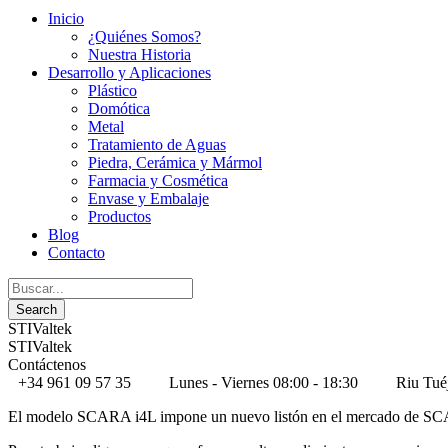
Inicio
¿Quiénes Somos?
Nuestra Historia
Desarrollo y Aplicaciones
Plástico
Domótica
Metal
Tratamiento de Aguas
Piedra, Cerámica y Mármol
Farmacia y Cosmética
Envase y Embalaje
Productos
Blog
Contacto
STIValtek
STIValtek
Contáctenos
+34 961 09 57 35
Lunes - Viernes 08:00 - 18:30
Riu Tué
El modelo SCARA i4L impone un nuevo listón en el mercado de S