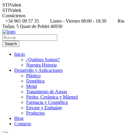
STIValtek
STIValtek
Contáctenos
+34 961 09 57 35
Lunes - Viernes 08:00 - 18:30
Riu
Tuéjar, 5 Quart de Poblet 46930
Inicio
¿Quiénes Somos?
Nuestra Historia
Desarrollo y Aplicaciones
Plástico
Domótica
Metal
Tratamiento de Aguas
Piedra, Cerámica y Mármol
Farmacia y Cosmética
Envase y Embalaje
Productos
Blog
Contacto