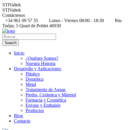
STIValtek
STIValtek
Contáctenos
+34 961 09 57 35
Lunes - Viernes 08:00 - 18:30
Riu
Tuéjar, 5 Quart de Poblet 46930
Inicio
¿Quiénes Somos?
Nuestra Historia
Desarrollo y Aplicaciones
Plástico
Domótica
Metal
Tratamiento de Aguas
Piedra, Cerámica y Mármol
Farmacia y Cosmética
Envase y Embalaje
Productos
Blog
Contacto