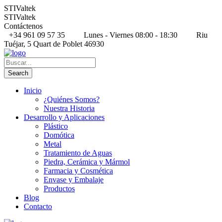
STIValtek
STIValtek
Contáctenos
+34 961 09 57 35
Lunes - Viernes 08:00 - 18:30
Riu
Tuéjar, 5 Quart de Poblet 46930
Inicio
¿Quiénes Somos?
Nuestra Historia
Desarrollo y Aplicaciones
Plástico
Domótica
Metal
Tratamiento de Aguas
Piedra, Cerámica y Mármol
Farmacia y Cosmética
Envase y Embalaje
Productos
Blog
Contacto