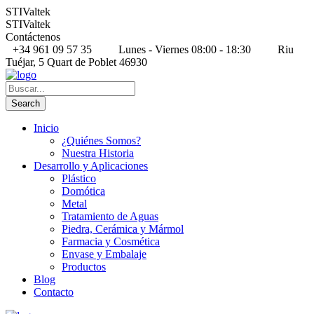
STIValtek
STIValtek
Contáctenos
+34 961 09 57 35
Lunes - Viernes 08:00 - 18:30
Riu
Tuéjar, 5 Quart de Poblet 46930
Inicio
¿Quiénes Somos?
Nuestra Historia
Desarrollo y Aplicaciones
Plástico
Domótica
Metal
Tratamiento de Aguas
Piedra, Cerámica y Mármol
Farmacia y Cosmética
Envase y Embalaje
Productos
Blog
Contacto