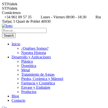
STIValtek
STIValtek
Contáctenos
+34 961 09 57 35
Lunes - Viernes 08:00 - 18:30
Riu
Tuéjar, 5 Quart de Poblet 46930
Inicio
¿Quiénes Somos?
Nuestra Historia
Desarrollo y Aplicaciones
Plástico
Domótica
Metal
Tratamiento de Aguas
Piedra, Cerámica y Mármol
Farmacia y Cosmética
Envase y Embalaje
Productos
Blog
Contacto