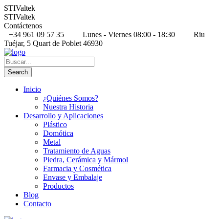
STIValtek
STIValtek
Contáctenos
+34 961 09 57 35
Lunes - Viernes 08:00 - 18:30
Riu
Tuéjar, 5 Quart de Poblet 46930
Inicio
¿Quiénes Somos?
Nuestra Historia
Desarrollo y Aplicaciones
Plástico
Domótica
Metal
Tratamiento de Aguas
Piedra, Cerámica y Mármol
Farmacia y Cosmética
Envase y Embalaje
Productos
Blog
Contacto