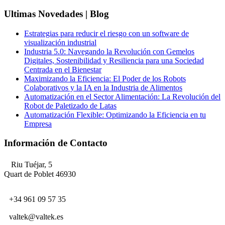
Ultimas Novedades | Blog
Estrategias para reducir el riesgo con un software de
visualización industrial
Industria 5.0: Navegando la Revolución con Gemelos
Digitales, Sostenibilidad y Resiliencia para una Sociedad
Centrada en el Bienestar
Maximizando la Eficiencia: El Poder de los Robots
Colaborativos y la IA en la Industria de Alimentos
Automatización en el Sector Alimentación: La Revolución del
Robot de Paletizado de Latas
Automatización Flexible: Optimizando la Eficiencia en tu
Empresa
Información de Contacto
Riu Tuéjar, 5
Quart de Poblet 46930
+34 961 09 57 35
valtek@valtek.es