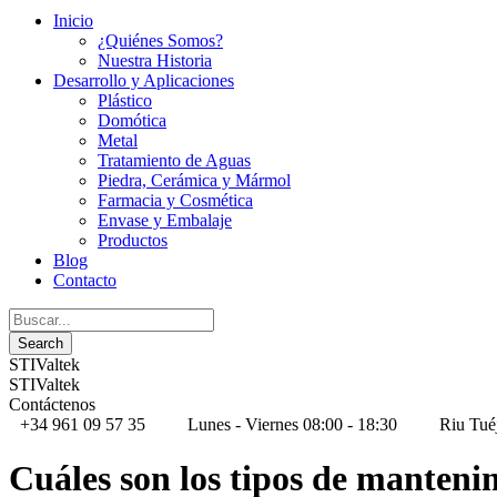
Inicio
¿Quiénes Somos?
Nuestra Historia
Desarrollo y Aplicaciones
Plástico
Domótica
Metal
Tratamiento de Aguas
Piedra, Cerámica y Mármol
Farmacia y Cosmética
Envase y Embalaje
Productos
Blog
Contacto
STIValtek
STIValtek
Contáctenos
+34 961 09 57 35
Lunes - Viernes 08:00 - 18:30
Riu Tué
Cuáles son los tipos de manteni