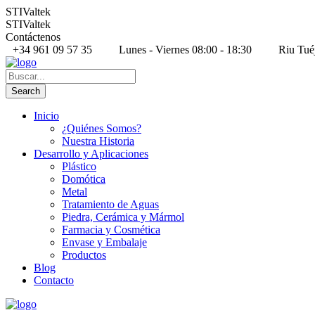
STIValtek
STIValtek
Contáctenos
+34 961 09 57 35
Lunes - Viernes 08:00 - 18:30
Riu Tué
Inicio
¿Quiénes Somos?
Nuestra Historia
Desarrollo y Aplicaciones
Plástico
Domótica
Metal
Tratamiento de Aguas
Piedra, Cerámica y Mármol
Farmacia y Cosmética
Envase y Embalaje
Productos
Blog
Contacto