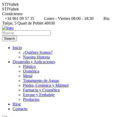
STIValtek
STIValtek
Contáctenos
+34 961 09 57 35
Lunes - Viernes 08:00 - 18:30
Riu
Tuéjar, 5 Quart de Poblet 46930
Inicio
¿Quiénes Somos?
Nuestra Historia
Desarrollo y Aplicaciones
Plástico
Domótica
Metal
Tratamiento de Aguas
Piedra, Cerámica y Mármol
Farmacia y Cosmética
Envase y Embalaje
Productos
Blog
Contacto