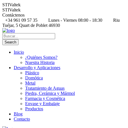
STIValtek
STIValtek
Contáctenos
+34 961 09 57 35
Lunes - Viernes 08:00 - 18:30
Riu
Tuéjar, 5 Quart de Poblet 46930
Inicio
¿Quiénes Somos?
Nuestra Historia
Desarrollo y Aplicaciones
Plástico
Domótica
Metal
Tratamiento de Aguas
Piedra, Cerámica y Mármol
Farmacia y Cosmética
Envase y Embalaje
Productos
Blog
Contacto