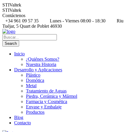
STIValtek
STIValtek
Contáctenos
+34 961 09 57 35
Lunes - Viernes 08:00 - 18:30
Riu
Tuéjar, 5 Quart de Poblet 46930
Inicio
¿Quiénes Somos?
Nuestra Historia
Desarrollo y Aplicaciones
Plástico
Domótica
Metal
Tratamiento de Aguas
Piedra, Cerámica y Mármol
Farmacia y Cosmética
Envase y Embalaje
Productos
Blog
Contacto