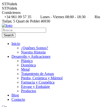
STIValtek
STIValtek
Contáctenos
+34 961 09 57 35
Lunes - Viernes 08:00 - 18:30
Riu
Tuéjar, 5 Quart de Poblet 46930
Inicio
¿Quiénes Somos?
Nuestra Historia
Desarrollo y Aplicaciones
Plástico
Domótica
Metal
Tratamiento de Aguas
Piedra, Cerámica y Mármol
Farmacia y Cosmética
Envase y Embalaje
Productos
Blog
Contacto