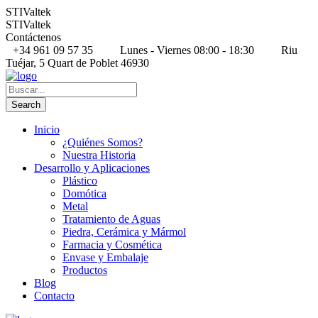
STIValtek
STIValtek
Contáctenos
+34 961 09 57 35
Lunes - Viernes 08:00 - 18:30
Riu
Tuéjar, 5 Quart de Poblet 46930
Inicio
¿Quiénes Somos?
Nuestra Historia
Desarrollo y Aplicaciones
Plástico
Domótica
Metal
Tratamiento de Aguas
Piedra, Cerámica y Mármol
Farmacia y Cosmética
Envase y Embalaje
Productos
Blog
Contacto