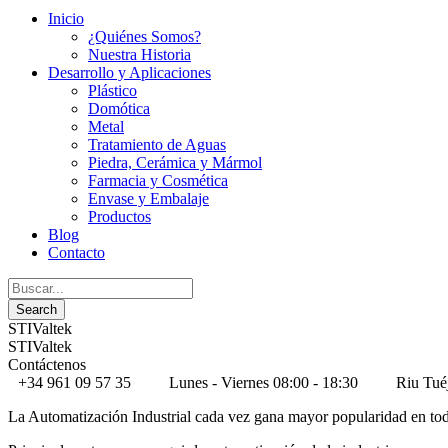
Inicio
¿Quiénes Somos?
Nuestra Historia
Desarrollo y Aplicaciones
Plástico
Domótica
Metal
Tratamiento de Aguas
Piedra, Cerámica y Mármol
Farmacia y Cosmética
Envase y Embalaje
Productos
Blog
Contacto
STIValtek
STIValtek
Contáctenos
+34 961 09 57 35
Lunes - Viernes 08:00 - 18:30
Riu Tué
La Automatización Industrial cada vez gana mayor popularidad en todo