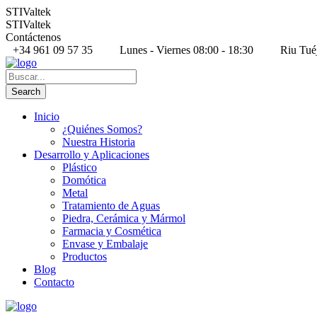
STIValtek
STIValtek
Contáctenos
+34 961 09 57 35
Lunes - Viernes 08:00 - 18:30
Riu Tué
Inicio
¿Quiénes Somos?
Nuestra Historia
Desarrollo y Aplicaciones
Plástico
Domótica
Metal
Tratamiento de Aguas
Piedra, Cerámica y Mármol
Farmacia y Cosmética
Envase y Embalaje
Productos
Blog
Contacto