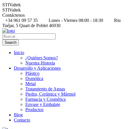
STIValtek
STIValtek
Contáctenos
+34 961 09 57 35
Lunes - Viernes 08:00 - 18:30
Riu
Tuéjar, 5 Quart de Poblet 46930
Inicio
¿Quiénes Somos?
Nuestra Historia
Desarrollo y Aplicaciones
Plástico
Domótica
Metal
Tratamiento de Aguas
Piedra, Cerámica y Mármol
Farmacia y Cosmética
Envase y Embalaje
Productos
Blog
Contacto