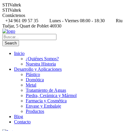
STIValtek
STIValtek
Contáctenos
+34 961 09 57 35
Lunes - Viernes 08:00 - 18:30
Riu
Tuéjar, 5 Quart de Poblet 46930
Inicio
¿Quiénes Somos?
Nuestra Historia
Desarrollo y Aplicaciones
Plástico
Domótica
Metal
Tratamiento de Aguas
Piedra, Cerámica y Mármol
Farmacia y Cosmética
Envase y Embalaje
Productos
Blog
Contacto