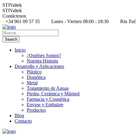
STIValtek
STIValtek
Contáctenos
+34 961 09 57 35
Lunes - Viernes 08:00 - 18:30
Riu Tué
Inicio
¿Quiénes Somos?
Nuestra Historia
Desarrollo y Aplicaciones
Plástico
Domótica
Metal
Tratamiento de Aguas
Piedra, Cerámica y Mármol
Farmacia y Cosmética
Envase y Embalaje
Productos
Blog
Contacto