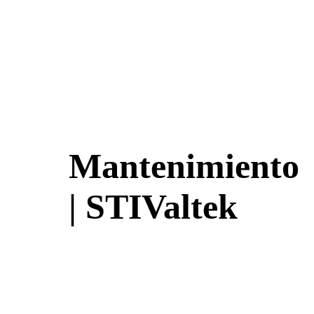
Mantenimiento
| STIValtek
¿Lo hablamos mientras nos tomamos un café?