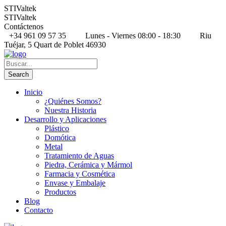
STIValtek
STIValtek
Contáctenos
+34 961 09 57 35
Lunes - Viernes 08:00 - 18:30
Riu
Tuéjar, 5 Quart de Poblet 46930
Inicio
¿Quiénes Somos?
Nuestra Historia
Desarrollo y Aplicaciones
Plástico
Domótica
Metal
Tratamiento de Aguas
Piedra, Cerámica y Mármol
Farmacia y Cosmética
Envase y Embalaje
Productos
Blog
Contacto