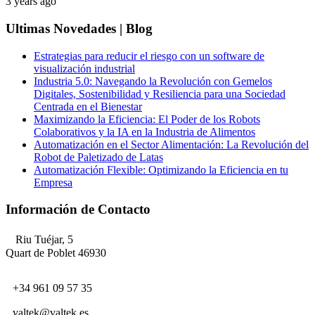
3 years ago
Ultimas Novedades | Blog
Estrategias para reducir el riesgo con un software de
visualización industrial
Industria 5.0: Navegando la Revolución con Gemelos
Digitales, Sostenibilidad y Resiliencia para una Sociedad
Centrada en el Bienestar
Maximizando la Eficiencia: El Poder de los Robots
Colaborativos y la IA en la Industria de Alimentos
Automatización en el Sector Alimentación: La Revolución del
Robot de Paletizado de Latas
Automatización Flexible: Optimizando la Eficiencia en tu
Empresa
Información de Contacto
Riu Tuéjar, 5
Quart de Poblet 46930
+34 961 09 57 35
valtek@valtek.es