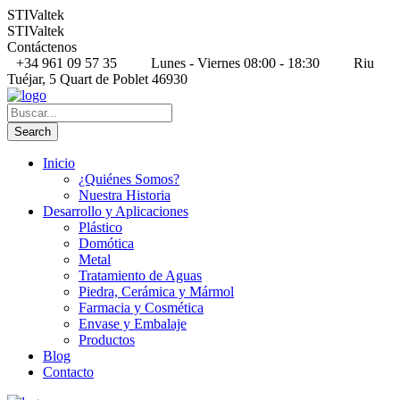
STIValtek
STIValtek
Contáctenos
+34 961 09 57 35
Lunes - Viernes 08:00 - 18:30
Riu
Tuéjar, 5 Quart de Poblet 46930
Inicio
¿Quiénes Somos?
Nuestra Historia
Desarrollo y Aplicaciones
Plástico
Domótica
Metal
Tratamiento de Aguas
Piedra, Cerámica y Mármol
Farmacia y Cosmética
Envase y Embalaje
Productos
Blog
Contacto