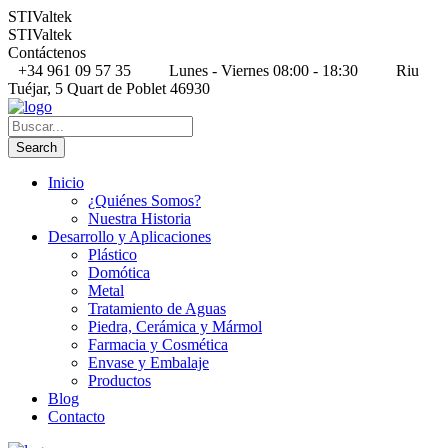
STIValtek
STIValtek
Contáctenos
+34 961 09 57 35
Lunes - Viernes 08:00 - 18:30
Riu
Tuéjar, 5 Quart de Poblet 46930
Inicio
¿Quiénes Somos?
Nuestra Historia
Desarrollo y Aplicaciones
Plástico
Domótica
Metal
Tratamiento de Aguas
Piedra, Cerámica y Mármol
Farmacia y Cosmética
Envase y Embalaje
Productos
Blog
Contacto