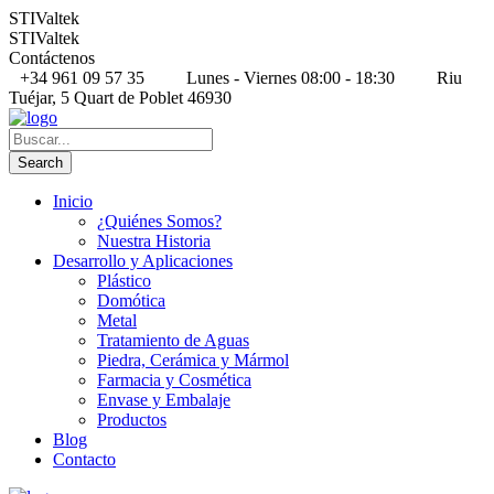
STIValtek
STIValtek
Contáctenos
+34 961 09 57 35
Lunes - Viernes 08:00 - 18:30
Riu
Tuéjar, 5 Quart de Poblet 46930
Inicio
¿Quiénes Somos?
Nuestra Historia
Desarrollo y Aplicaciones
Plástico
Domótica
Metal
Tratamiento de Aguas
Piedra, Cerámica y Mármol
Farmacia y Cosmética
Envase y Embalaje
Productos
Blog
Contacto