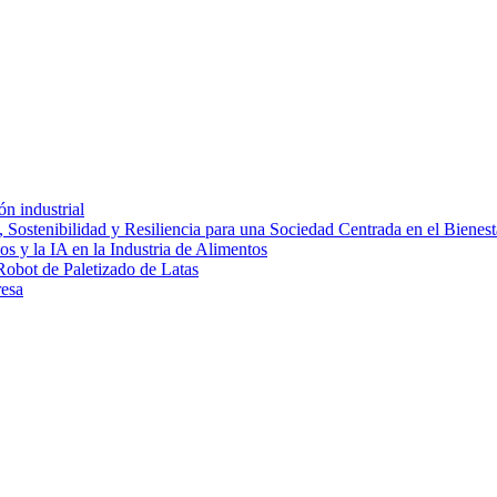
ón industrial
 Sostenibilidad y Resiliencia para una Sociedad Centrada en el Bienest
s y la IA en la Industria de Alimentos
Robot de Paletizado de Latas
resa