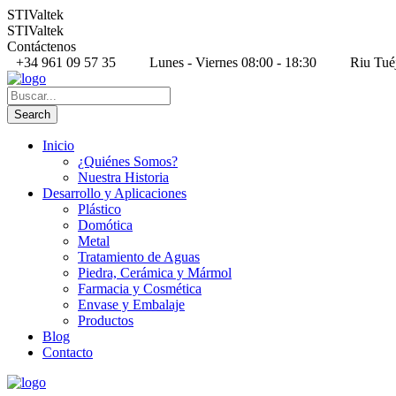
STIValtek
STIValtek
Contáctenos
+34 961 09 57 35
Lunes - Viernes 08:00 - 18:30
Riu Tué
Inicio
¿Quiénes Somos?
Nuestra Historia
Desarrollo y Aplicaciones
Plástico
Domótica
Metal
Tratamiento de Aguas
Piedra, Cerámica y Mármol
Farmacia y Cosmética
Envase y Embalaje
Productos
Blog
Contacto