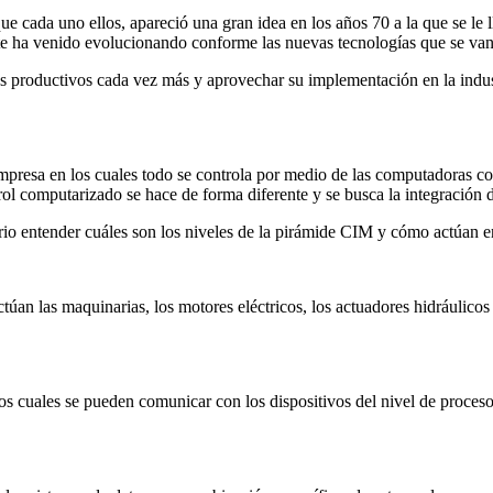
que cada uno ellos, apareció una gran idea en los años 70 a la que se 
te ha venido evolucionando conforme las nuevas tecnologías que se van
 productivos cada vez más y aprovechar su implementación en la industr
presa en los cuales todo se controla por medio de las computadoras con 
rol computarizado se hace de forma diferente y se busca la integración 
rio entender cuáles son los niveles de la pirámide CIM y cómo actúan e
ctúan las maquinarias, los motores eléctricos, los actuadores hidráulicos
 los cuales se pueden comunicar con los dispositivos del nivel de proce