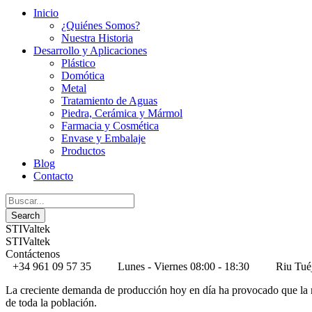
Inicio
¿Quiénes Somos?
Nuestra Historia
Desarrollo y Aplicaciones
Plástico
Domótica
Metal
Tratamiento de Aguas
Piedra, Cerámica y Mármol
Farmacia y Cosmética
Envase y Embalaje
Productos
Blog
Contacto
STIValtek
STIValtek
Contáctenos
+34 961 09 57 35
Lunes - Viernes 08:00 - 18:30
Riu Tué
La creciente demanda de producción hoy en día ha provocado que la m
de toda la población.