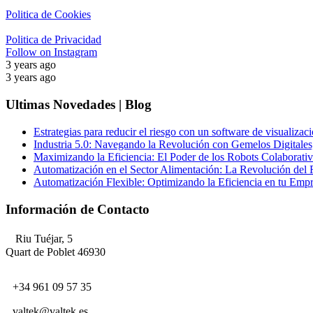
Politica de Cookies
Politica de Privacidad
Follow on Instagram
3 years ago
3 years ago
Ultimas Novedades | Blog
Estrategias para reducir el riesgo con un software de visualizaci
Industria 5.0: Navegando la Revolución con Gemelos Digitales,
Maximizando la Eficiencia: El Poder de los Robots Colaborativo
Automatización en el Sector Alimentación: La Revolución del 
Automatización Flexible: Optimizando la Eficiencia en tu Emp
Información de Contacto
Riu Tuéjar, 5
Quart de Poblet 46930
+34 961 09 57 35
valtek@valtek.es